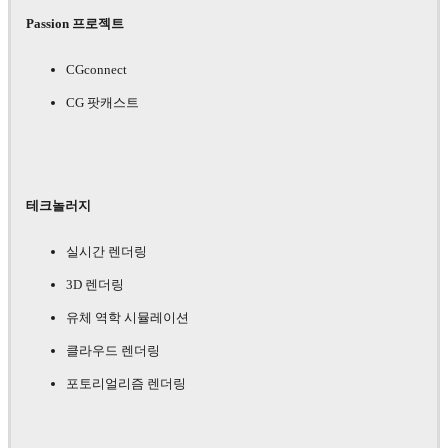
Passion 프로젝트
CGconnect
CG 팟캐스트
테크놀러지
실시간 렌더링
3D 렌더링
유체 역학 시뮬레이션
클라우드 렌더링
포토리얼리즘 렌더링