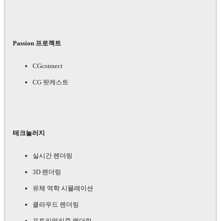
Passion 프로젝트
CGconnect
CG 팟캐스트
테크놀러지
실시간 렌더링
3D 렌더링
유체 역학 시뮬레이션
클라우드 렌더링
포토리얼리즘 렌더링