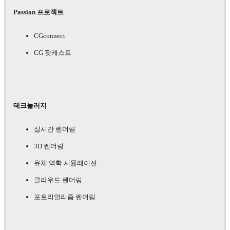
Passion 프로젝트
CGconnect
CG 팟캐스트
테크놀러지
실시간 렌더링
3D 렌더링
유체 역학 시뮬레이션
클라우드 렌더링
포토리얼리즘 렌더링