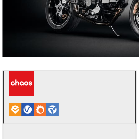
Andreas Fougner Ezelius
자동차