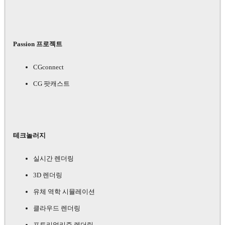
Passion 프로젝트
CGconnect
CG 팟캐스트
테크놀러지
실시간 렌더링
3D 렌더링
유체 역학 시뮬레이션
클라우드 렌더링
포토리얼리즘 렌더링