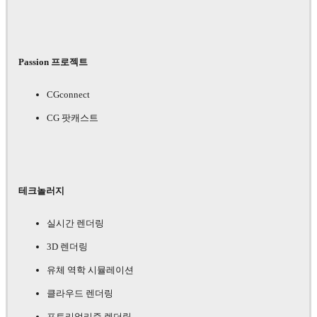
Passion 프로젝트
CGconnect
CG 팟캐스트
테크놀러지
실시간 렌더링
3D 렌더링
유체 역학 시뮬레이션
클라우드 렌더링
포토리얼리즘 렌더링