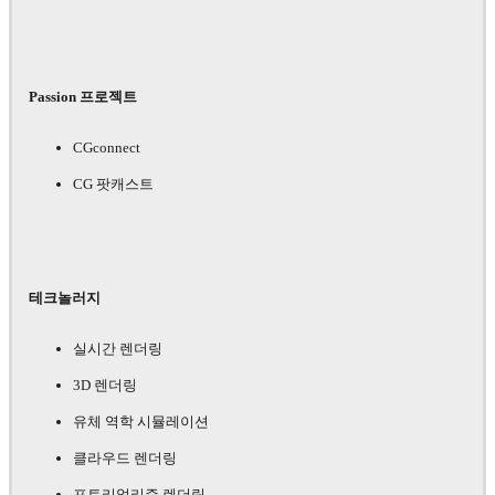
Passion 프로젝트
CGconnect
CG 팟캐스트
테크놀러지
실시간 렌더링
3D 렌더링
유체 역학 시뮬레이션
클라우드 렌더링
포토리얼리즘 렌더링