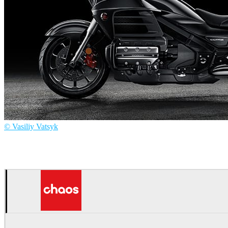
© Vasiliy Vatsyk
Vasiliy Vatsyk
自動車