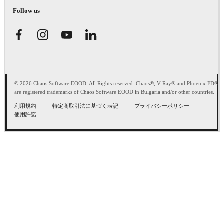
Follow us
© 2026 Chaos Software EOOD. All Rights reserved. Chaos®, V-Ray® and Phoenix FD®
are registered trademarks of Chaos Software EOOD in Bulgaria and/or other countries.
利用規約
特定商取引法に基づく表記
プライバシーポリシー
使用許諾