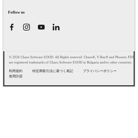
Follow us
© 2026 Chaos Software EOOD. All Rights reserved. Chaos®, V-Ray® and Phoenix FD®
are registered trademarks of Chaos Software EOOD in Bulgaria and/or other countries.
利用規約
特定商取引法に基づく表記
プライバシーポリシー
使用許諾