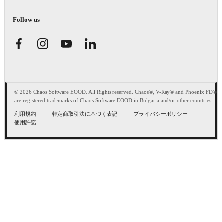
Follow us
© 2026 Chaos Software EOOD. All Rights reserved. Chaos®, V-Ray® and Phoenix FD®
are registered trademarks of Chaos Software EOOD in Bulgaria and/or other countries.
利用規約
特定商取引法に基づく表記
プライバシーポリシー
使用許諾