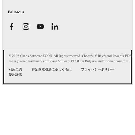
Follow us
© 2026 Chaos Software EOOD. All Rights reserved. Chaos®, V-Ray® and Phoenix FD®
are registered trademarks of Chaos Software EOOD in Bulgaria and/or other countries.
利用規約
特定商取引法に基づく表記
プライバシーポリシー
使用許諾