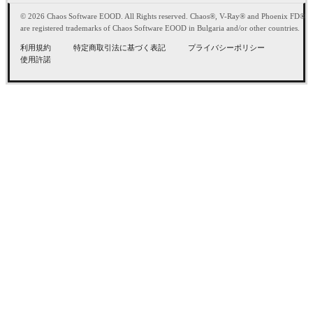
© 2026 Chaos Software EOOD. All Rights reserved. Chaos®, V-Ray® and Phoenix FD®
are registered trademarks of Chaos Software EOOD in Bulgaria and/or other countries.
利用規約
特定商取引法に基づく表記
プライバシーポリシー
使用許諾