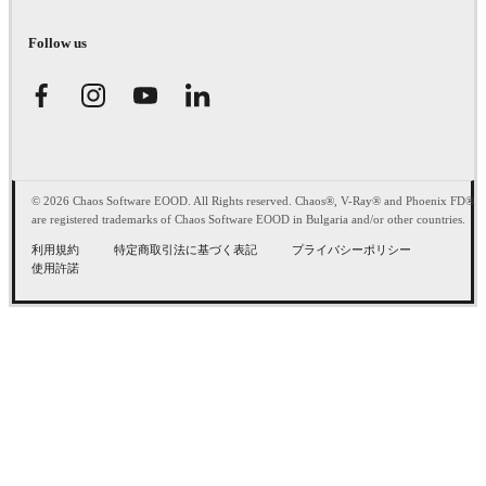
Follow us
© 2026 Chaos Software EOOD. All Rights reserved. Chaos®, V-Ray® and Phoenix FD®
are registered trademarks of Chaos Software EOOD in Bulgaria and/or other countries.
利用規約
特定商取引法に基づく表記
プライバシーポリシー
使用許諾