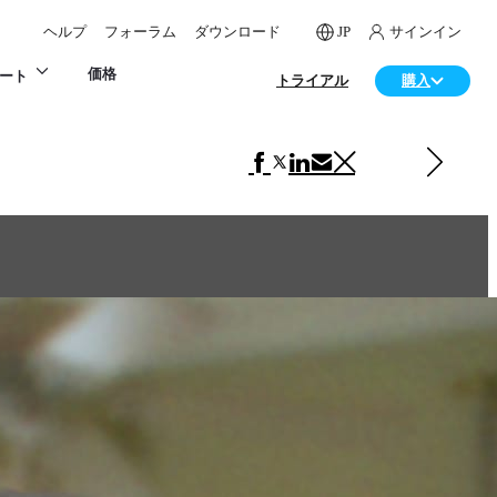
ヘルプ
フォーラム
ダウンロード
JP
サインイン
価格
ート
トライアル
購入
次の アート 項目
Bear King