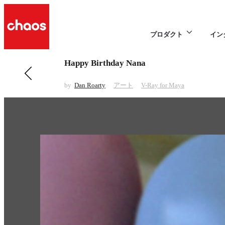
プロダクト
イン
Happy Birthday Nana
前の アート 項目
Satyr
by
Dan Roarty
アート
V-Ray for Maya