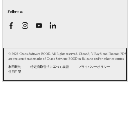
Follow us
© 2026 Chaos Software EOOD. All Rights reserved. Chaos®, V-Ray® and Phoenix FD®
are registered trademarks of Chaos Software EOOD in Bulgaria and/or other countries.
利用規約
特定商取引法に基づく表記
プライバシーポリシー
使用許諾