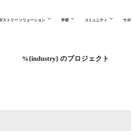
ダストリー ソリューション
学習
コミュニティ
サポ
%{industry} のプロジェクト