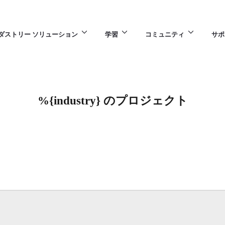
ダストリー ソリューション
学習
コミュニティ
サポ
%{industry} のプロジェクト