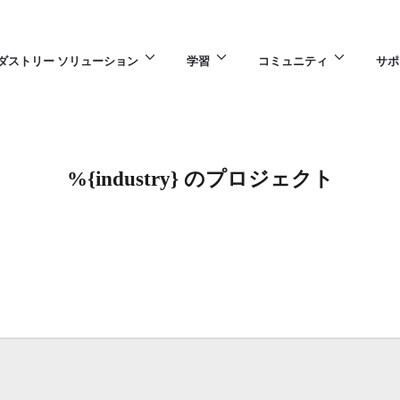
ダストリー ソリューション
学習
コミュニティ
サポ
%{industry} のプロジェクト