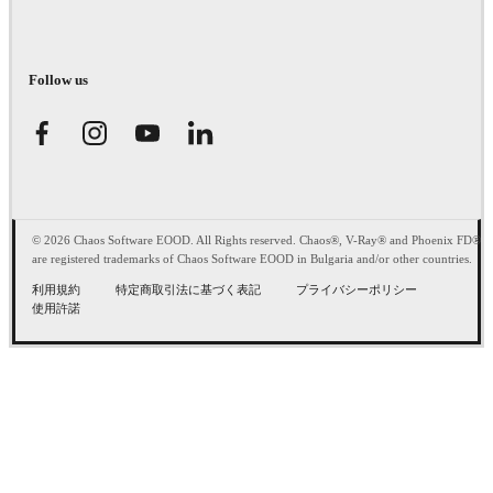
Follow us
© 2026 Chaos Software EOOD. All Rights reserved. Chaos®, V-Ray® and Phoenix FD®
are registered trademarks of Chaos Software EOOD in Bulgaria and/or other countries.
利用規約
特定商取引法に基づく表記
プライバシーポリシー
使用許諾