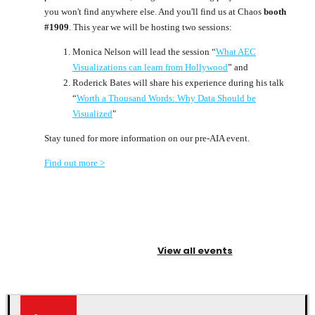
you won't find anywhere else. And you'll find us at Chaos
booth
#1909
. This year we will be hosting two sessions:
Monica Nelson will lead the session “
What AEC
Visualizations can learn from Hollywood
” and
Roderick Bates will share his experience during his talk
“
Worth a Thousand Words: Why Data Should be
Visualized
"
Stay tuned for more information on our pre-AIA event.
Find out more >
View all events