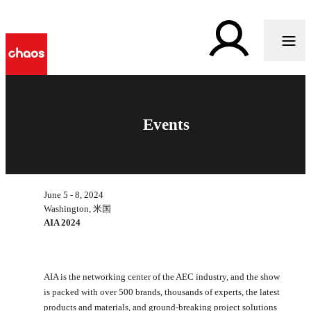
Events
June 5 - 8, 2024
Washington, 米国
AIA 2024
AIA is the networking center of the AEC industry, and the show
is packed with over 500 brands, thousands of experts, the latest
products and materials, and ground-breaking project solutions