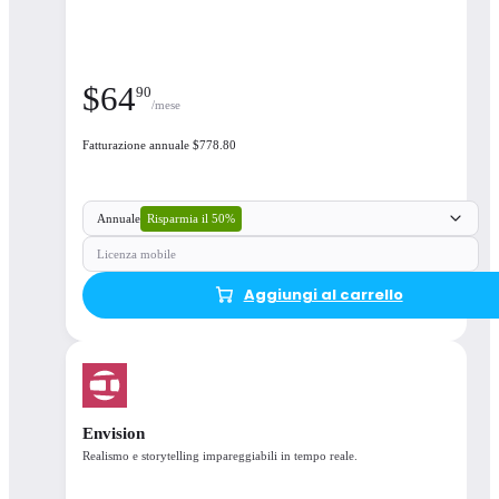
$
64
90
/mese
Fatturazione annuale $778.80
Risparmia il 50%
Annuale
Licenza mobile
Aggiungi al carrello
Envision
Realismo e storytelling impareggiabili in tempo reale.
Supporto e licenze