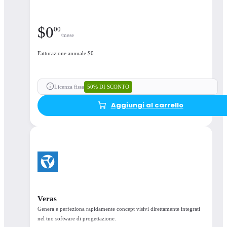
Supporto
$
0
00
/mese
Aggiornamenti
continui
Fatturazione annuale $0
Risorse per
l'apprendimento
50% DI SCONTO
Licenza fissa
Aggiungi al carrello
Opzioni di licenze
mobili disponibili
Open details
Veras
Genera e perfeziona rapidamente concept visivi direttamente integrati
nel tuo software di progettazione.