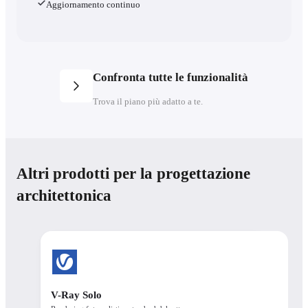
Aggiornamento continuo
Confronta tutte le funzionalità
Trova il piano più adatto a te.
Piani
Risparmia il 45% all'anno
Altri prodotti per la progettazione
Mensile
Annuale
3 anni
architettonica
Numero di licenze
Licenza con nome
Enscape
ArchDesign
Enscape Solo
Premium
Collection
V-Ray Solo