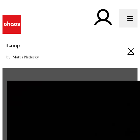
Lamp
by
Matus Nedecky