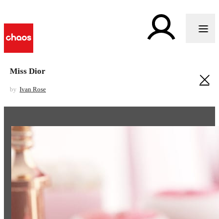
Miss Dior
by
Ivan Rose