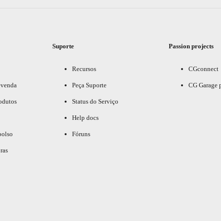
Suporte
Passion projects
Recursos
CGconnect
evenda
Peça Suporte
CG Garage 
odutos
Status do Serviço
Help docs
bolso
Fóruns
ras