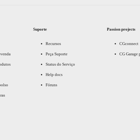
Suporte
Passion projects
Recursos
CGconnect
evenda
Peça Suporte
CG Garage 
odutos
Status do Serviço
Help docs
bolso
Fóruns
ras