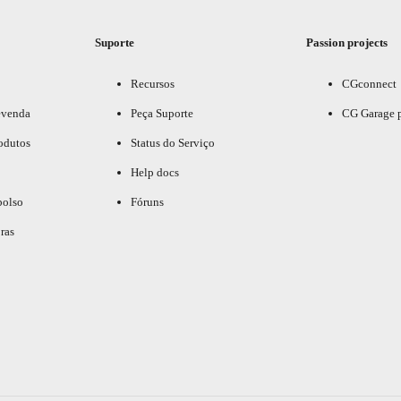
Suporte
Passion projects
Recursos
CGconnect
evenda
Peça Suporte
CG Garage 
odutos
Status do Serviço
Help docs
bolso
Fóruns
ras