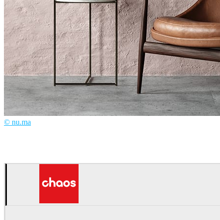
© nu.ma
nu.ma
Interior Design