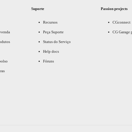
Suporte
Passion projects
Recursos
CGconnect
evenda
Peça Suporte
CG Garage 
odutos
Status do Serviço
Help docs
bolso
Fóruns
ras