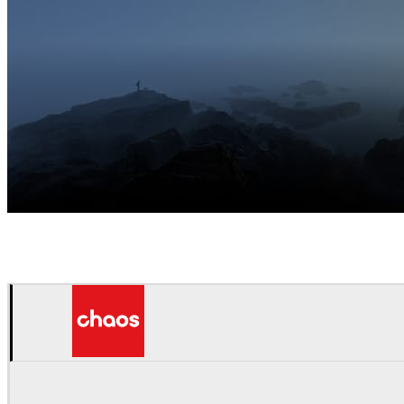
Hossein Yadollahpour