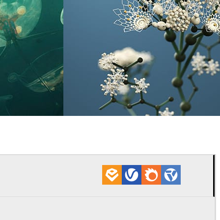
ão
Forge & Morrow
Comunicação