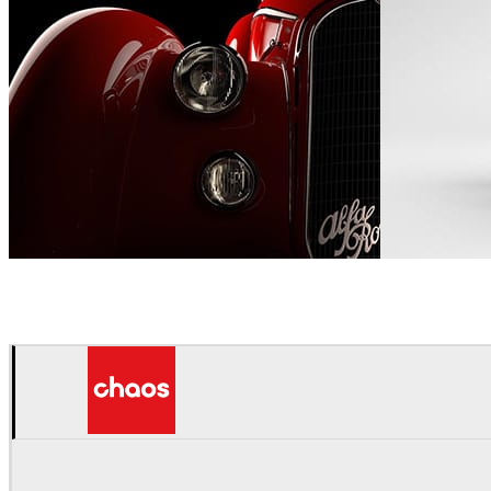
Forge & Morrow
Automotriz
Forge & Morro