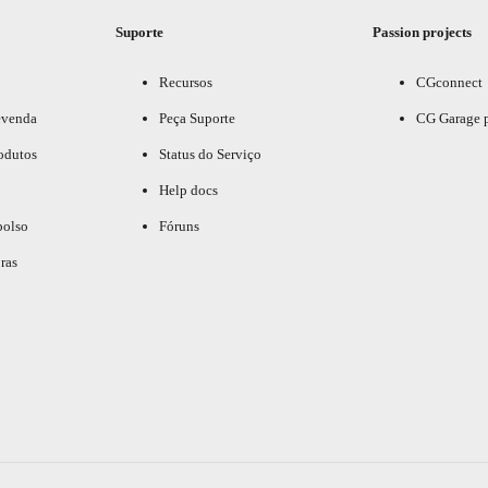
Suporte
Passion projects
Recursos
CGconnect
evenda
Peça Suporte
CG Garage 
odutos
Status do Serviço
Help docs
bolso
Fóruns
ras