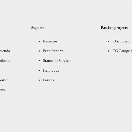
Suporte
Passion projects
Recursos
CGconnect
evenda
Peça Suporte
CG Garage 
odutos
Status do Serviço
Help docs
bolso
Fóruns
ras