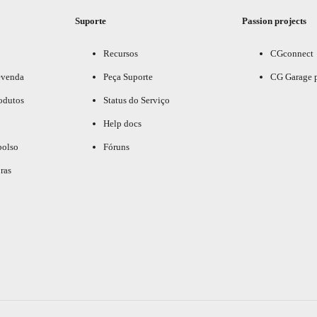
Suporte
Passion projects
Recursos
CGconnect
evenda
Peça Suporte
CG Garage 
odutos
Status do Serviço
Help docs
bolso
Fóruns
ras