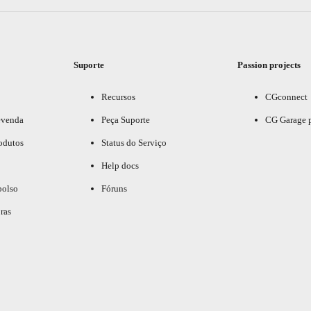
Suporte
Passion projects
Recursos
CGconnect
evenda
Peça Suporte
CG Garage 
odutos
Status do Serviço
Help docs
bolso
Fóruns
ras