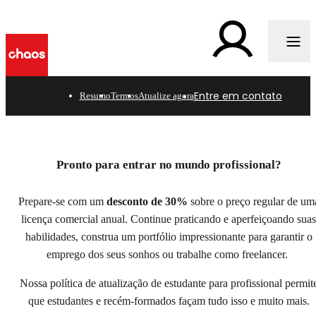
g
Entre em contato
Resumo
Termos
Atualize agora
Hora de virar pro?
Comece sua carreira com 30% de desconto na sua
Pronto para entrar no mundo profissional?
primeira licença comercial.
Prepare-se com um
desconto de 30%
sobre o preço regular de um
Entre em contato
licença comercial anual. Continue praticando e aperfeiçoando suas
habilidades, construa um portfólio impressionante para garantir o
emprego dos seus sonhos ou trabalhe como freelancer.
Nossa política de atualização de estudante para profissional permit
que estudantes e recém-formados façam tudo isso e muito mais.