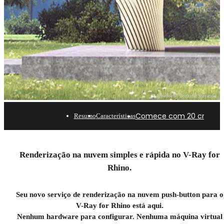
Artwork by Bozhidar Stoyanov
Comece com 20 créditos
Resumo
Características
Renderização na nuvem
Renderização na nuvem simples e rápida no V-Ray for
para Rhino.
Rhino.
Turbine suas renderizações com a Chaos Cloud.
Seu novo serviço de renderização na nuvem push-button para o
Comece com 20 créditos grátis
V-Ray for Rhino está aqui.
Nenhum hardware para configurar. Nenhuma máquina virtual