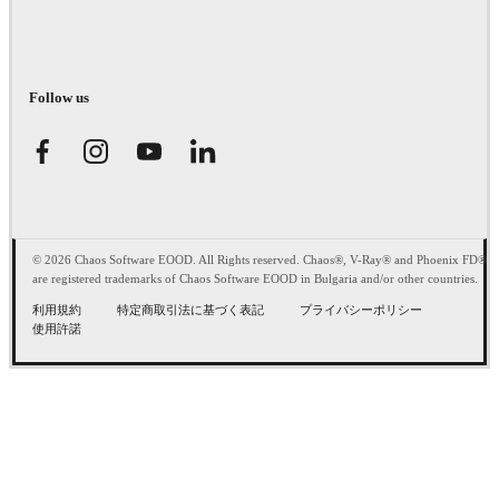
Follow us
© 2026 Chaos Software EOOD. All Rights reserved. Chaos®, V-Ray® and Phoenix FD®
are registered trademarks of Chaos Software EOOD in Bulgaria and/or other countries.
利用規約
特定商取引法に基づく表記
プライバシーポリシー
使用許諾