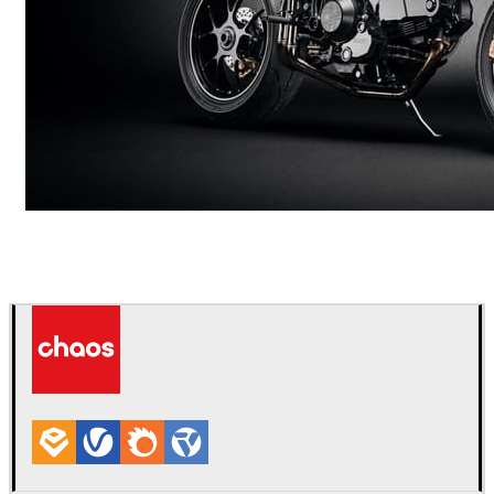
Andreas Fougner Ezelius
自動車