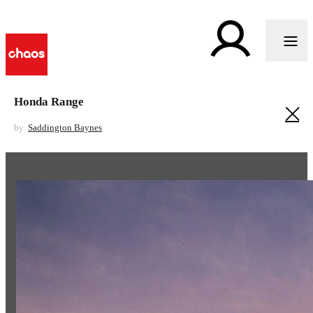
Honda Range
by
Saddington Baynes