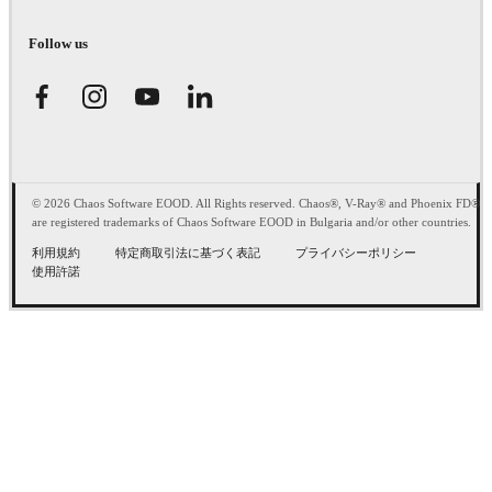
Follow us
© 2026 Chaos Software EOOD. All Rights reserved. Chaos®, V-Ray® and Phoenix FD®
are registered trademarks of Chaos Software EOOD in Bulgaria and/or other countries.
利用規約
特定商取引法に基づく表記
プライバシーポリシー
使用許諾