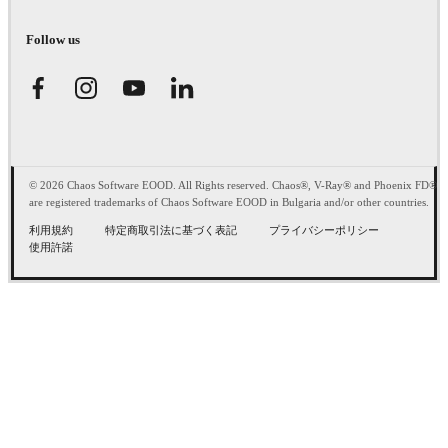
Follow us
© 2026 Chaos Software EOOD. All Rights reserved. Chaos®, V-Ray® and Phoenix FD®
are registered trademarks of Chaos Software EOOD in Bulgaria and/or other countries.
利用規約
特定商取引法に基づく表記
プライバシーポリシー
使用許諾