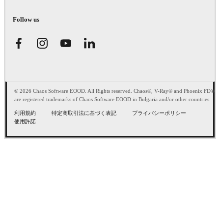
Follow us
© 2026 Chaos Software EOOD. All Rights reserved. Chaos®, V-Ray® and Phoenix FD®
are registered trademarks of Chaos Software EOOD in Bulgaria and/or other countries.
利用規約
特定商取引法に基づく表記
プライバシーポリシー
使用許諾