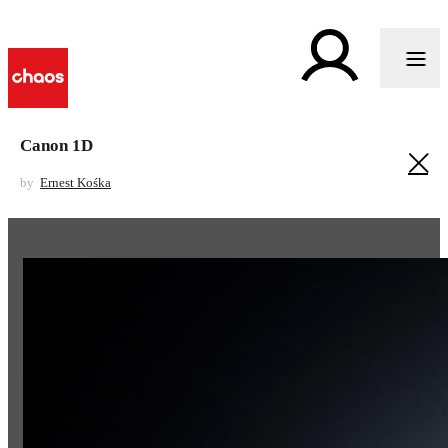
Canon 1D
by
Ernest Kośka