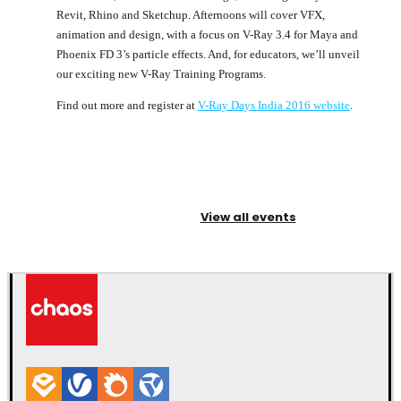
Revit, Rhino and Sketchup. Afternoons will cover VFX,
animation and design, with a focus on V-Ray 3.4 for Maya and
Phoenix FD 3’s particle effects. And, for educators, we’ll unveil
our exciting new V-Ray Training Programs.
Find out more and register at
V-Ray Days India 2016 website
.
View all events