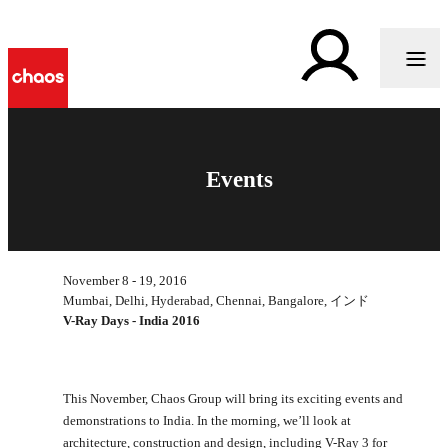
Events
November 8 - 19, 2016
Mumbai, Delhi, Hyderabad, Chennai, Bangalore, インド
V-Ray Days - India 2016
This November, Chaos Group will bring its exciting events and
demonstrations to India. In the morning, we’ll look at
architecture, construction and design, including V-Ray 3 for