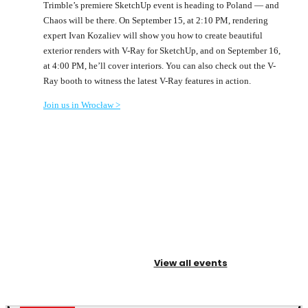
Trimble’s premiere SketchUp event is heading to Poland — and
Chaos will be there. On September 15, at 2:10 PM, rendering
expert Ivan Kozaliev will show you how to create beautiful
exterior renders with V-Ray for SketchUp, and on September 16,
at 4:00 PM, he’ll cover interiors. You can also check out the V-
Ray booth to witness the latest V-Ray features in action.
Join us in Wrocław >
View all events