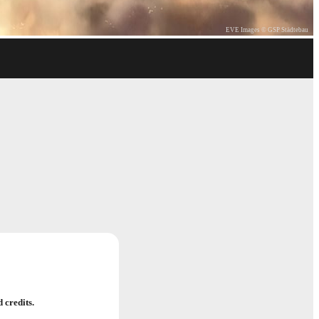
EVE Images © GSP Städtebau
 credits.