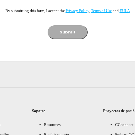
By submitting this form, I accept the
Privacy Policy
,
Terms of Usе
and
EULA
Submit
Soporte
Proyectos de pasi
a
Resources
CGconnect
seller
Recibir soporte
Podcast CG