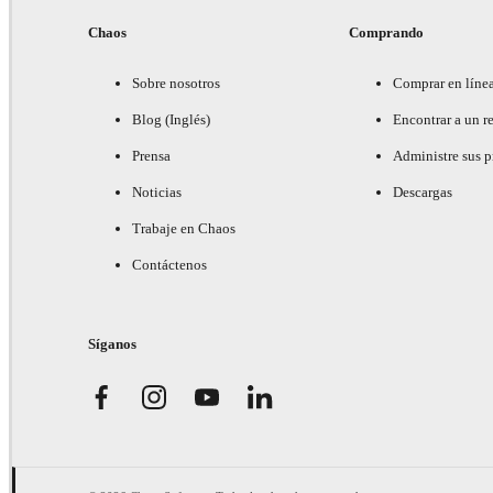
Chaos
Comprando
Sobre nosotros
Comprar en líne
Blog (Inglés)
Encontrar a un re
Prensa
Administre sus 
Noticias
Descargas
Trabaje en Chaos
Contáctenos
Síganos