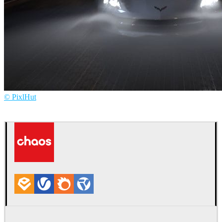
© PixlHut
PixlHut
Publicidad