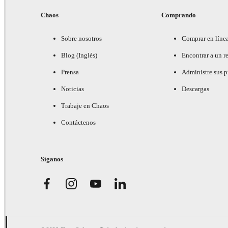
Chaos
Comprando
Sobre nosotros
Comprar en líne
Blog (Inglés)
Encontrar a un re
Prensa
Administre sus 
Noticias
Descargas
Trabaje en Chaos
Contáctenos
Síganos