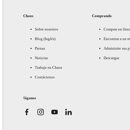
Chaos
Comprando
Sobre nosotros
Comprar en líne
Blog (Inglés)
Encontrar a un re
Prensa
Administre sus 
Noticias
Descargas
Trabaje en Chaos
Contáctenos
Síganos