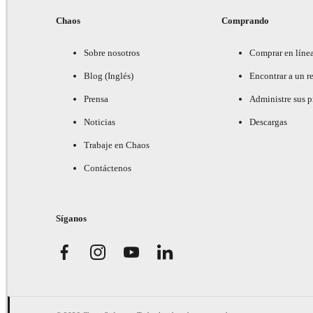
Chaos
Comprando
Sobre nosotros
Comprar en líne
Blog (Inglés)
Encontrar a un re
Prensa
Administre sus 
Noticias
Descargas
Trabaje en Chaos
Contáctenos
Síganos