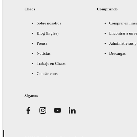
Chaos
Comprando
Sobre nosotros
Comprar en líne
Blog (Inglés)
Encontrar a un re
Prensa
Administre sus 
Noticias
Descargas
Trabaje en Chaos
Contáctenos
Síganos