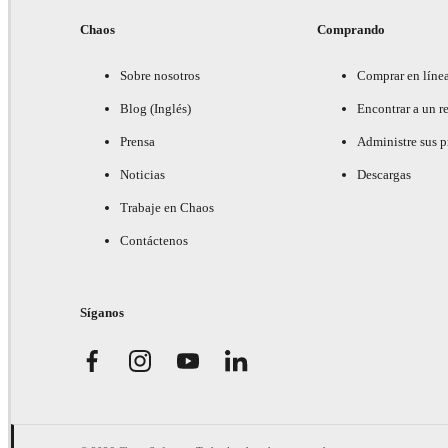
Chaos
Comprando
Sobre nosotros
Comprar en líne
Blog (Inglés)
Encontrar a un re
Prensa
Administre sus 
Noticias
Descargas
Trabaje en Chaos
Contáctenos
Síganos