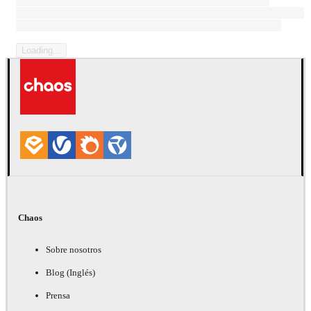
Loading content that can be large paragaph of text, or not.
Sometimes it's a consent text, sometimes it's a legal disclaimer, but
most forms have some kind of prelude to the submit button...
Loading...
Chaos
Sobre nosotros
Blog (Inglés)
Prensa